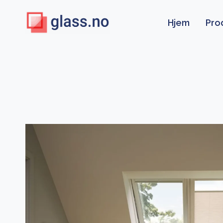
Skip
to
Hjem
Pro
content