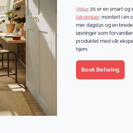
Velux
2i1 er en smart og 
takvinduer
, montert i én
mer dagslys og en breder
løsninger som forvandler
produktet med vår eksper
hjem.
Book Befaring