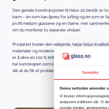
Den geniale konstruksjonen til Velux 2i1 består av to
karm – én som kan åpnes for lufting og én som er fa
profil mellom glassene og en større, mer sammenh
om du monterer to separate vinduer.
Produktet holder den velkjente, høye Velux-kvalitet
materialer og moderne 3-lags glass for optimal isolas
er å sikre en 100 % tett og forskriftsmessig monterin
har kunnskapen som kreves for å integrere denne løsn
slik at du får et problemfritt og varig resultat.
Samtykke
Denne nettsiden anvender c
Vi bruker informasjonskapsler
analysere trafikken vår. Vi 
sosiale medier, annonsering 