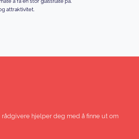
åte å få en stor glassflate på.
g attraktivitet.
e rådgivere hjelper deg med å finne ut om