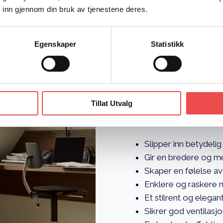
 inn gjennom din bruk av tjenestene deres.
En invest
Egenskaper
Statistikk
komfort 
Tillat Utvalg
Å velge Velux 2i1 gir en r
Slipper inn betydelig
Gir en bredere og m
Skaper en følelse av
Enklere og raskere m
Et stilrent og elegan
Sikrer god ventilasj