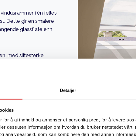
 vindusrammer i én felles
st. Dette gir en smalere
engende glassflate enn
en, med slitesterke
jon. Vår viktigste rolle
g. Våre erfarne fagfolk
ingen perfekt i ditt tak,
Detaljer
ookies
 for å gi innhold og annonser et personlig preg, for å levere sos
deler dessuten informasjon om hvordan du bruker nettstedet vårt,
og analysearbeid, som kan kombinere den med annen informasjon d