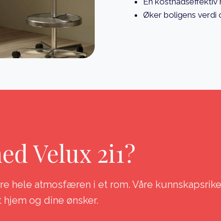
En kostnadseffektiv m
Øker boligens verdi o
med Velux 2i1?
dre hele atmosfæren i et rom. Våre kunnskapsrik
t hjem og dine ønsker.