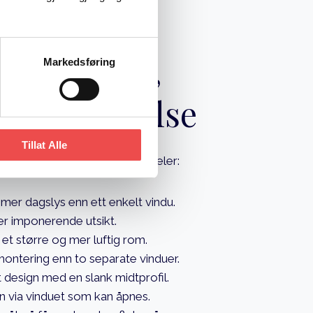
ering i lys,
Markedsføring
og romfølelse
Tillat Alle
ekke smarte og verdifulle fordeler:
 mer dagslys enn ett enkelt vindu.
er imponerende utsikt.
 et større og mer luftig rom.
ontering enn to separate vinduer.
t design med en slank midtprofil.
on via vinduet som kan åpnes.