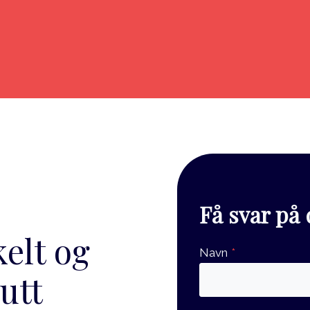
Få svar på
kelt og
Navn
*
lutt