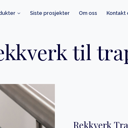
dukter
Siste prosjekter
Om oss
Kontakt 
kkverk til tr
Rekkverk Trap