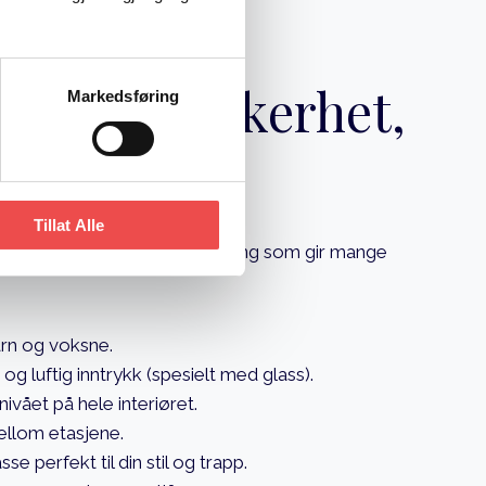
ering i sikkerhet,
Markedsføring
rdi
Tillat Alle
verk i trappen er en oppgradering som gir mange
arn og voksne.
 og luftig inntrykk (spesielt med glass).
nivået på hele interiøret.
mellom etasjene.
e perfekt til din stil og trapp.