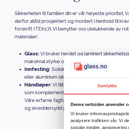
Sikkerheten til familien din er vår høyeste prioritet. 
derfor alltid prosjektert og montert i henhold til kr
forskrift (TEK17). Vi benytter oss utelukkende av r
materialer:
Glass:
Vi bruker herdet og laminert sikkerhetsg
maksimal styrke og trygghet.
Innfesting:
Solide stolper, festepunkter og prof
eller aluminium sikrer en stabil og varig konstruk
Håndløper:
Vi tilbyr elegante håndløpere i tre, 
Samtykke
som komplementerer designet og gir ekstra stø
Våre erfarne fagfolk tar nøyaktige mål av din tra
Denne nettsiden anvender c
og skreddersydd passform, uansett trappetype
Vi bruker informasjonskapsler
analysere trafikken vår. Vi 
sosiale medier, annonsering 