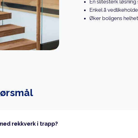
En slitesterk løsning
Enkel å vedlikeholde
Øker boligens helhet
pørsmål
med rekkverk i trapp?