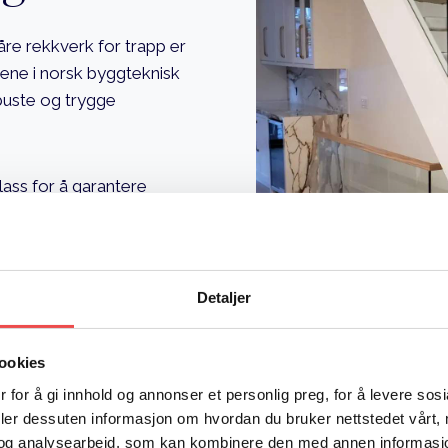
Våre rekkverk for trapp er
avene i norsk byggteknisk
obuste og trygge
lass for å garantere
iler i materialer som stål
sjon.
stål eller andre materialer
Detaljer
tte.
pp for å sikre en perfekt
ookies
.
 for å gi innhold og annonser et personlig preg, for å levere sos
deler dessuten informasjon om hvordan du bruker nettstedet vårt,
og analysearbeid, som kan kombinere den med annen informasjon d