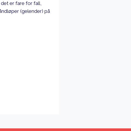
et er fare for fall,
håndløper (gelender) på