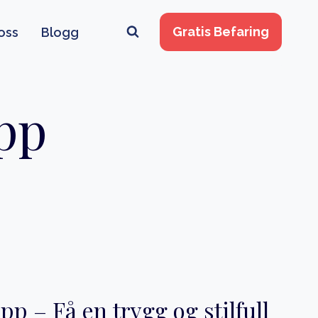
Gratis Befaring
oss
Blogg
app
p – Få en trygg og stilfull