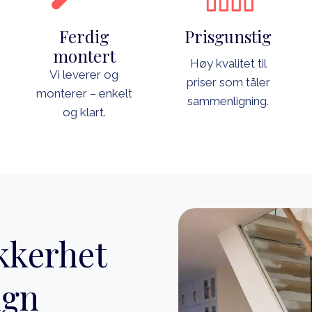
Ferdig
Prisgunstig
montert
Høy kvalitet til
Vi leverer og
priser som tåler
monterer – enkelt
sammenligning.
og klart.
kkerhet
ign