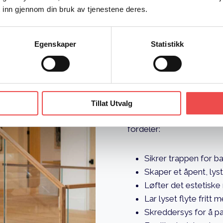
 inn gjennom din bruk av tjenestene deres.
En invest
Egenskaper
Statistikk
lys og ve
Tillat Utvalg
Å installere et nytt rekk
fordeler:
Sikrer trappen for b
Skaper et åpent, lyst
Løfter det estetiske 
Lar lyset flyte fritt 
Skreddersys for å pass