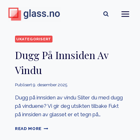
Skip
to
content
UKATEGORISERT
Dugg På Innsiden Av
Vindu
Publisert
9. desember 2025
Dugg på innsiden av vindu Sliter du med dugg
på vinduene? Vi gir deg utsikten tilbake Fukt
på innsiden av glasset er et tegn på…
DUGG
READ MORE
PÅ