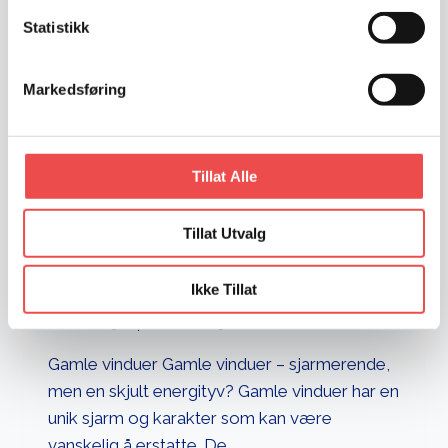
på at glasset må byttes Ser du dugg eller fukt
Statistikk
mellom glasslagene i et isolerglassvindu? Da
er…
Markedsføring
PUNKTERT
READ MORE
VINDU
Tillat Alle
UKATEGORISERT
Tillat Utvalg
Gamle Vinduer
Ikke Tillat
Publisert
13. september 2025
Gamle vinduer Gamle vinduer – sjarmerende,
men en skjult energityv? Gamle vinduer har en
unik sjarm og karakter som kan være
vanskelig å erstatte. De…