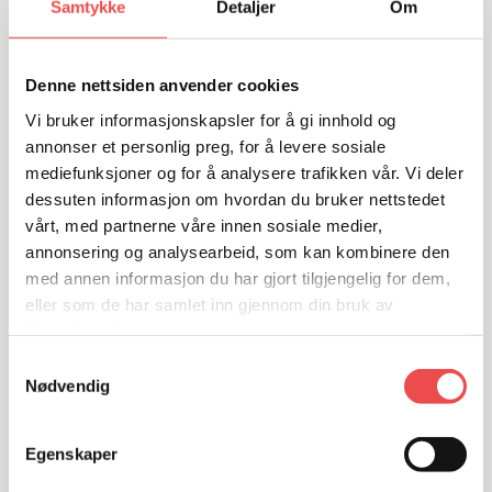
Samtykke
Detaljer
Om
Publisert
8. oktober 2025
Smijernsdør Pris: Din komplette guide til
Denne nettsiden anvender cookies
kostnader og valg En smijernsdør er en
Vi bruker informasjonskapsler for å gi innhold og
betydelig investering i både estetikk og
annonser et personlig preg, for å levere sosiale
funksjonalitet for hjemmet ditt. Før du…
mediefunksjoner og for å analysere trafikken vår. Vi deler
SMIJERNSDØR
dessuten informasjon om hvordan du bruker nettstedet
READ MORE
PRIS
vårt, med partnerne våre innen sosiale medier,
annonsering og analysearbeid, som kan kombinere den
med annen informasjon du har gjort tilgjengelig for dem,
eller som de har samlet inn gjennom din bruk av
UKATEGORISERT
tjenestene deres.
Samtykkevalg
Punktert Vindu
Nødvendig
Publisert
13. september 2025
Egenskaper
Punktert vindu Punktert vindu – et sikkert tegn