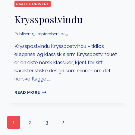
UKATEGORISERT
Krysspostvindu
Publisert
13. september 2025
Krysspostvindu Krysspostvindu – tidløs
eleganse og klassisk sjarm Krysspostvinduet
er en ekte norsk klassiker, kjent for sitt
karakteristiske design som minner om det
norske flagget….
KRYSSPOSTVINDU
READ MORE
Page
Next
1
2
3
Page