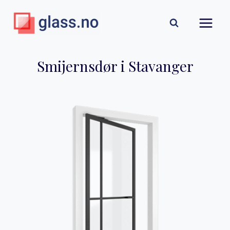
Skip
to
content
Smijernsdør i Stavanger