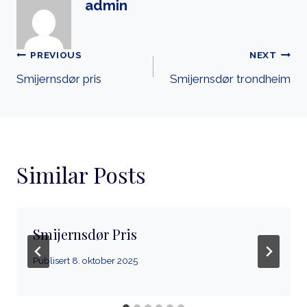
admin
Innleggsnavigasjon
PREVIOUS
NEXT
Smijernsdør pris
Smijernsdør trondheim
Similar Posts
Smijernsdør Pris
Publisert
8. oktober 2025