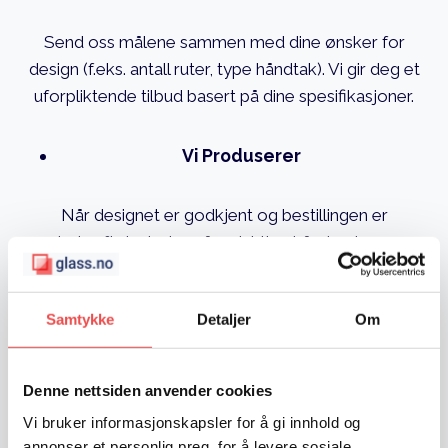
Send oss målene sammen med dine ønsker for
design (f.eks. antall ruter, type håndtak). Vi gir deg et
uforpliktende tilbud basert på dine spesifikasjoner.
Vi Produserer
Når designet er godkjent og bestillingen er
bekreftet, starter våre dyktige håndverkere
produksjonen av din unike smijernsdør.
Samtykke
Detaljer
Om
Vi Leverer
Vi organiserer frakt og leverer den ferdige døren
Denne nettsiden anvender cookies
trygt hjem til din adresse i Stavanger.
Vi bruker informasjonskapsler for å gi innhold og
annonser et personlig preg, for å levere sosiale