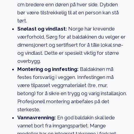
cm bredere enn døren på hver side. Dybden
bør være tilstrekkelig til at en person kan stå
tørt.
Snølast og vindlast:
Norge har krevende
værforhold. Sørg for at baldakinen du velger er
dimensjonert og sertifisert for å tåle lokal snø-
og vindlast. Dette er spesielt viktig for større
overbygg.
Montering og innfesting:
Baldakinen må
festes forsvarlig i veggen. Innfestingen må
være tilpasset veggmaterialet (tre, mur,
betong) for å sikre en trygg og varig installasjon.
Profesjonell montering anbefales på det
sterkeste.
Vannavrenning:
En god baldakin skal lede
vannet bort fra inngangspartiet. Mange
modeller har en integrert takrenne i forkant