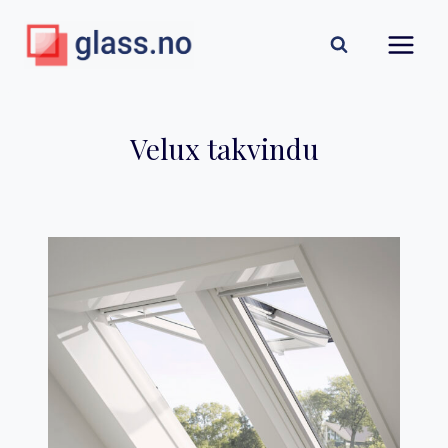
Skip
to
content
Velux takvindu