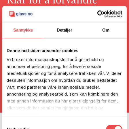
rommet med et Velux
takvindu?
Samtykke
Detaljer
Om
Montering av takvinduer er en jobb for
profesjonelle. Våre rådgivere hjelper deg med
Denne nettsiden anvender cookies
å finne riktig størrelse, type og plassering for å
gi deg den beste løsningen for ditt hjem.
Vi bruker informasjonskapsler for å gi innhold og
annonser et personlig preg, for å levere sosiale
mediefunksjoner og for å analysere trafikken vår. Vi deler
Book Befaring
dessuten informasjon om hvordan du bruker nettstedet
vårt, med partnerne våre innen sosiale medier,
annonsering og analysearbeid, som kan kombinere den
med annen informasjon du har gjort tilgjengelig for dem,
eller som de har samlet inn gjennom din bruk av
tjenestene deres.
Samtykkevalg