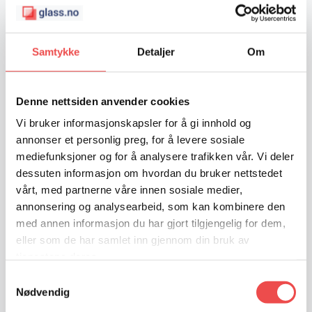
Samtykke
Detaljer
Om
UKATEGORISERT
Husmorvindu
Denne nettsiden anvender cookies
Publisert
12. september 2025
Vi bruker informasjonskapsler for å gi innhold og
annonser et personlig preg, for å levere sosiale
Husmorvindu Husmorvindu – klassisk stil
mediefunksjoner og for å analysere trafikken vår. Vi deler
møter moderne funksjonalitet Et
dessuten informasjon om hvordan du bruker nettstedet
husmorvindu, i dag oftest kalt toppsvingvindu,
vårt, med partnerne våre innen sosiale medier,
er en genial norsk oppfinnelse som
annonsering og analysearbeid, som kan kombinere den
med annen informasjon du har gjort tilgjengelig for dem,
kombinerer et tradisjonelt utseende…
eller som de har samlet inn gjennom din bruk av
HUSMORVINDU
READ MORE
tjenestene deres.
Samtykkevalg
Nødvendig