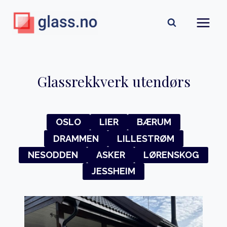
Skip
to
content
Glassrekkverk utendørs
OSLO
LIER
BÆRUM
DRAMMEN
LILLESTRØM
NESODDEN
ASKER
LØRENSKOG
JESSHEIM