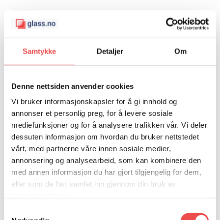
SIDEN 1889
Glassrekkverk ute: Den
komplette guiden for terrasse
Samtykke
Detaljer
Om
og balkong
Denne nettsiden anvender cookies
Et
glassrekkverk ute
er den ultimate løsningen for
Vi bruker informasjonskapsler for å gi innhold og
å ramme inn uteplassen din på en trygg, elegant og
annonser et personlig preg, for å levere sosiale
mediefunksjoner og for å analysere trafikken vår. Vi deler
nesten usynlig måte. Det gir deg en følelse av frihet
dessuten informasjon om hvordan du bruker nettstedet
og åpenhet, samtidig som det gir nødvendig
vårt, med partnerne våre innen sosiale medier,
beskyttelse mot vind og fall. Enten du har en stor
annonsering og analysearbeid, som kan kombinere den
terrasse med fantastisk utsikt eller en kompakt
med annen informasjon du har gjort tilgjengelig for dem,
balkong, vil et glassrekkverk løfte helhetsinntrykket.
eller som de har samlet inn gjennom din bruk av
tjenestene deres.
Denne guiden er dedikert til utendørs glassrekkverk.
Samtykkevalg