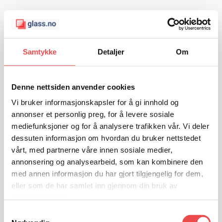
Skip
to
content
Samtykke
Detaljer
Om
Booking Bekreftet
Denne nettsiden anvender cookies
Vi bruker informasjonskapsler for å gi innhold og
annonser et personlig preg, for å levere sosiale
Takk for at du valgte oss! Din booking for en
mediefunksjoner og for å analysere trafikken vår. Vi deler
uforpliktende befaring er nå i boks. En kopi er
dessuten informasjon om hvordan du bruker nettstedet
vårt, med partnerne våre innen sosiale medier,
sendt til din e-post. Du er nå ett skritt nærmere en
annonsering og analysearbeid, som kan kombinere den
perfekt løsning for ditt prosjekt
med annen informasjon du har gjort tilgjengelig for dem,
eller som de har samlet inn gjennom din bruk av
Mens du venter, kan du gjerne:
tjenestene deres.
Samtykkevalg
Lese hva andre kunder sier om oss
her
.