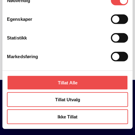
Nødvendig
Vi snakkes snart!
Egenskaper
Statistikk
Markedsføring
Tillat Alle
Tillat Utvalg
© 2026 Glass-Service Svendsen og Sønn AS
Ikke Tillat